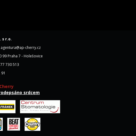
 s r.o.
z, agentura@ap-cherry.cz
0 99 Praha 7 - Holešovice
777 730 513
2 91
Cherry
Podepsáno srdcem