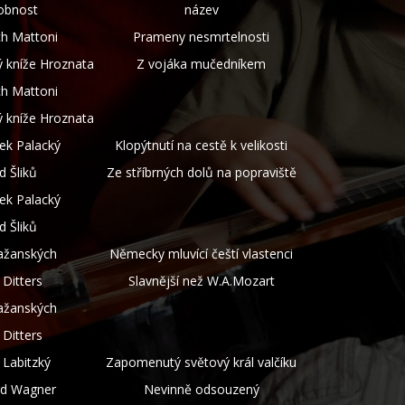
obnost
název
ch Mattoni
Prameny nesmrtelnosti
ý kníže Hroznata
Z vojáka mučedníkem
ch Mattoni
ý kníže Hroznata
šek Palacký
Klopýtnutí na cestě k velikosti
d Šliků
Ze stříbrných dolů na popraviště
šek Palacký
d Šliků
ažanských
Německy mluvící čeští vlastenci
 Ditters
Slavnější než W.A.Mozart
ažanských
 Ditters
 Labitzký
Zapomenutý světový král valčíku
rd Wagner
Nevinně odsouzený