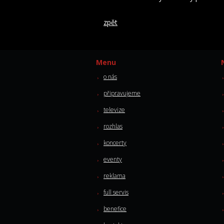
zpět
Menu
o nás
připravujeme
televize
rozhlas
koncerty
eventy
reklama
full servis
benefice