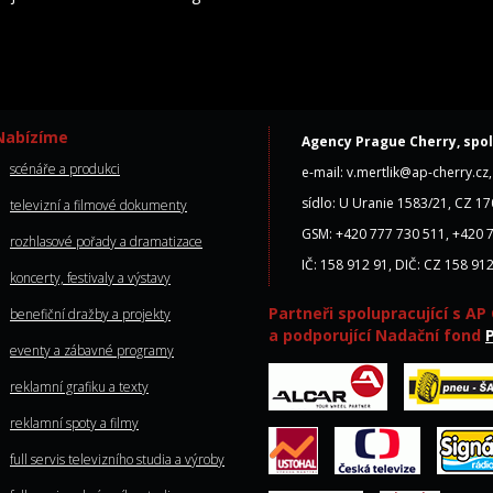
Nabízíme
Agency Prague Cherry, spol.
scénáře a produkci
e-mail: v.mertlik@ap-cherry.c
sídlo: U Uranie 1583/21, CZ 17
televizní a filmové dokumenty
GSM: +420 777 730 511, +420 
rozhlasové pořady a dramatizace
IČ: 158 912 91, DIČ: CZ 158 91
koncerty, festivaly a výstavy
Partneři spolupracující s
AP 
benefiční dražby a projekty
a podporující Nadační fond
eventy a zábavné programy
reklamní grafiku a texty
reklamní spoty a filmy
full servis televizního studia a výroby