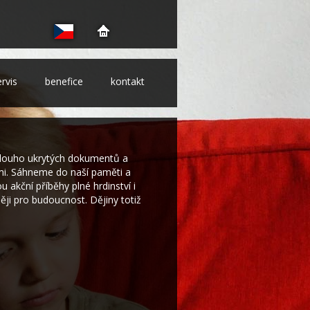
ervis
benefice
kontakt
louho ukrytých dokumentů a
emi. Sáhneme do naší paměti a
u akční příběhy plné hrdinství i
ěji pro budoucnost. Dějiny totiž