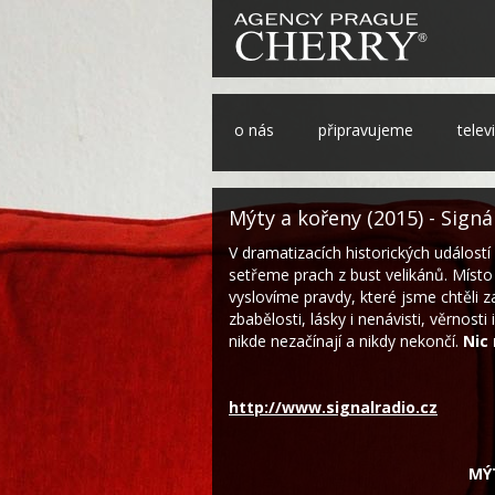
o nás
připravujeme
telev
Mýty a kořeny (2015) - Signá
V dramatizacích historických událost
setřeme prach z bust velikánů. Místo
vyslovíme pravdy, které jsme chtěli
zbabělosti, lásky i nenávisti, věrnos
nikde nezačínají a nikdy nekončí.
Nic 
http://www.signalradio.cz
MÝ