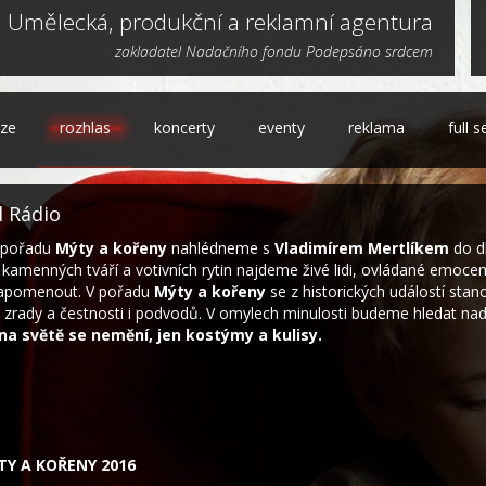
Umělecká, produkční a reklamní agentura
zakladatel Nadačního fondu Podepsáno srdcem
ize
rozhlas
koncerty
eventy
reklama
full s
l Rádio
í pořadu
Mýty a kořeny
nahlédneme s
Vladimírem Mertlíkem
do d
 kamenných tváří a votivních rytin najdeme živé lidi, ovládané emoc
 zapomenout. V pořadu
Mýty a kořeny
se z historických událostí stano
ti i zrady a čestnosti i podvodů. V omylech minulosti budeme hledat nad
na světě se nemění, jen kostýmy a kulisy.
TY A KOŘENY 2016