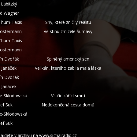
 Labitzký
rd Wagner
Thurn-Taxis
Sny, které zničily realitu
lostermann
Ve stínu zmizelé Šumavy
Thurn-Taxis
lostermann
ín Dvořák
Splněný americký sen
 Janáček
Velikán, kterého zabila malá láska
ín Dvořák
 Janáček
ie-Sklodowská
Vstříc zářící smrti
sef Suk
Nedokončená cesta domů
ie-Sklodowská
sef Suk
najdete v archivu na www.signalradio.cz