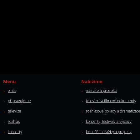
Menu
Nabízíme
o nás
scénáře a produkci
připravujeme
televizní a filmové dokumenty
televize
rozhlasové pořady a dramatizac
rozhlas
koncerty, festivaly a výstavy
koncerty
benefiční dražby a projekty