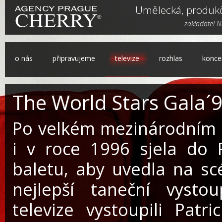
Umělecká, produkč
zakladatel 
o nás
připravujeme
televize
rozhlas
konce
The World Stars Gala´9
Po velkém mezinárodním 
i v roce 1996 sjela do P
baletu, aby uvedla na sc
nejlepší taneční vyst
televize vystoupili Patri