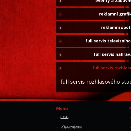
eventy a zábavn
reklamní grafi
reklamní spot
full servis televizníh
full servis nahrá
full servis rozhla
full servis rozhlasového stu
Menu
o nás
připravujeme