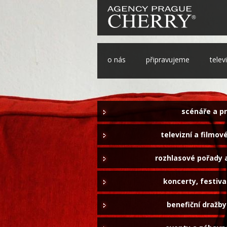
o nás
připravujeme
telev
scénáře a p
televizní a filmo
rozhlasové pořady 
koncerty, festiva
benefiční dražby