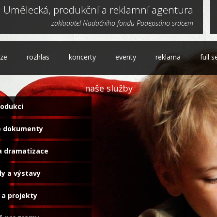
Umělecká, produkční a reklamní agentura
zakladatel Nadačního fondu Podepsáno srdcem
ize
rozhlas
koncerty
eventy
reklama
full s
naše služby
rodukci
vé dokumenty
a dramatizace
ly a výstavy
 a projekty