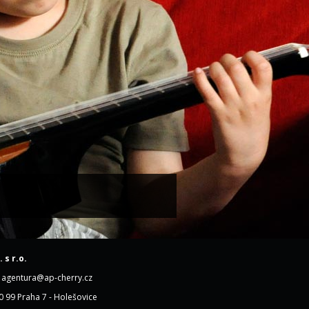
 s r.o.
z, agentura@ap-cherry.cz
0 99 Praha 7 - Holešovice