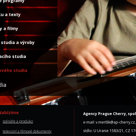
é programy
ku a texty
y a filmy
o studia a výroby
vacího studia
sového studia
dia
Nabízíme
Agency Prague Cherry, spol.
scénáře a produkci
e-mail: v.mertlik@ap-cherry.c
sídlo: U Uranie 1583/21, CZ 17
televizní a filmové dokumenty